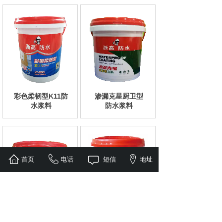
彩色柔韧型K11防
渗漏克星厨卫型
水浆料
防水浆料
首页
电话
短信
地址
强力瓷砖粘结剂
彩色易涂防水浆